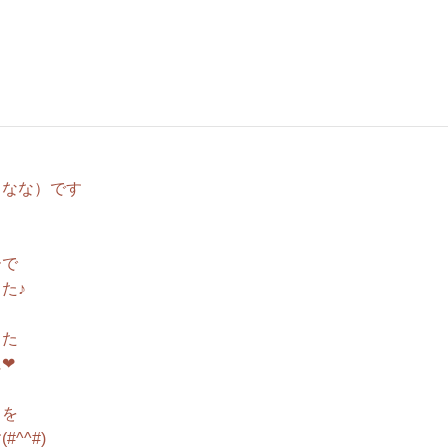
 なな）です
ーで
た♪
した
❤
とを
^^#)