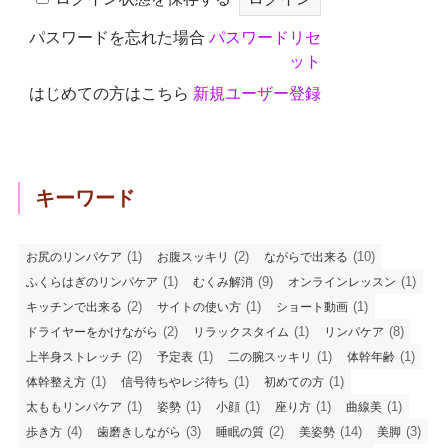
パスワードを忘れた場合
パスワードリセ
ット
はじめての方はこちら
新規ユーザー登録
キーワード
(1)
(2)
(10)
お尻のリンパケア
お腹スッキリ
ながらで出来る
(1)
(9)
(1)
ふくらはぎのリンパケア
むくみ解消
オンラインレッスン
(2)
(1)
(1)
キッチンで出来る
サイトの使い方
ショート動画
(2)
(1)
(8)
ドライヤーをかけながら
リラックスタイム
リンパケア
(2)
(1)
(1)
(1)
上半身ストレッチ
予定表
二の腕スッキリ
体幹年齢
(1)
(1)
(1)
体幹整え方
信号待ちやレジ待ち
初めての方
(1)
(1)
(1)
(1)
(1)
太ももリンパケア
姿勢
小顔
座り方
曲線美
(4)
(3)
(2)
(14)
(3)
歩き方
歯磨きしながら
睡眠の質
美姿勢
美脚