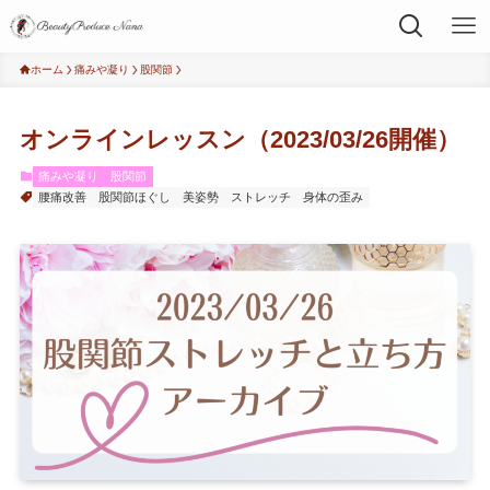
ホーム
痛みや凝り
股関節
オンラインレッスン（2023/03/26開催）
痛みや凝り
股関節
腰痛改善
股関節ほぐし
美姿勢
ストレッチ
身体の歪み