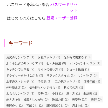
パスワードを忘れた場合
パスワードリセ
ット
はじめての方はこちら
新規ユーザー登録
キーワード
(1)
(2)
(10)
お尻のリンパケア
お腹スッキリ
ながらで出来る
(1)
(9)
(1)
ふくらはぎのリンパケア
むくみ解消
オンラインレッスン
(2)
(1)
(1)
キッチンで出来る
サイトの使い方
ショート動画
(2)
(1)
(8)
ドライヤーをかけながら
リラックスタイム
リンパケア
(2)
(1)
(1)
(1)
上半身ストレッチ
予定表
二の腕スッキリ
体幹年齢
(1)
(1)
(1)
体幹整え方
信号待ちやレジ待ち
初めての方
(1)
(1)
(1)
(1)
(1)
太ももリンパケア
姿勢
小顔
座り方
曲線美
(4)
(3)
(2)
(14)
(3)
歩き方
歯磨きしながら
睡眠の質
美姿勢
美脚
(1)
(1)
(3)
(1)
美脚作り
耳ほぐし
股関節ほぐし
肩まわし