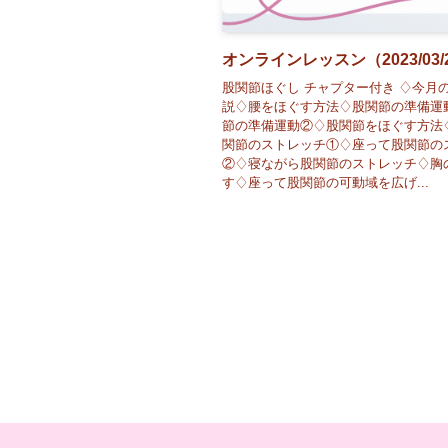
オンラインレッスン（2023/03/
股関節ほぐし チャプター付き ♢今月
説♢腰をほぐす方法♢股関節の準備運
節の準備運動②♢股関節をほぐす方法
関節のストレッチ①♢座って股関節の
②♢寝ながら股関節のストレッチ♢胸
す♢座って股関節の可動域を広げ...