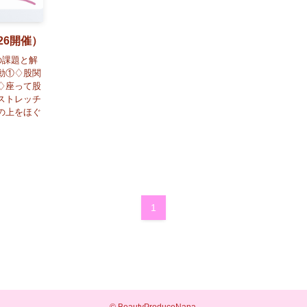
26開催）
の課題と解
動①♢股関
♢座って股
ストレッチ
の上をほぐ
1