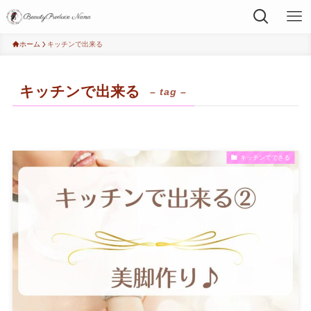
ホーム
キッチンで出来る
キッチンで出来る
– tag –
キッチンでできる